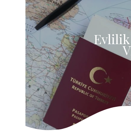
Evlili
V