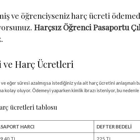
miş ve öğrenciyseniz harç ücreti ödeme
iyorsunuz.
Harçsız Öğrenci Pasaportu Çı
.
 ve Harç Ücretleri
 ve eğer süresi azalmışsa istediğiniz yıla ait harç ücretini anlaşmal
a kolay oluyor. Ödemeyi yaparken kimlik ibrazı isteniyor, bu nedenle 
harç ücretleri tablosu
ASAPORT HARCI
DEFTER BEDELİ
9.40 TL
225 TL