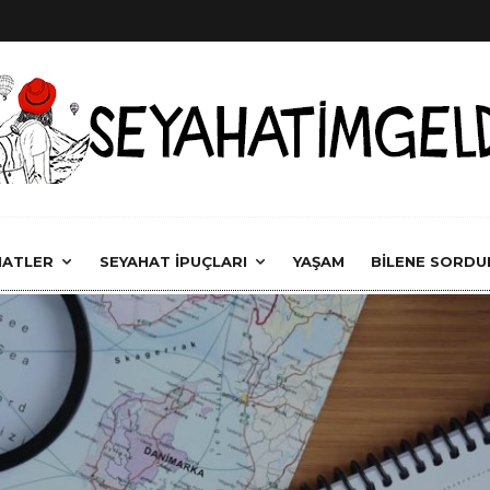
HATLER
SEYAHAT İPUÇLARI
YAŞAM
BİLENE SORDU