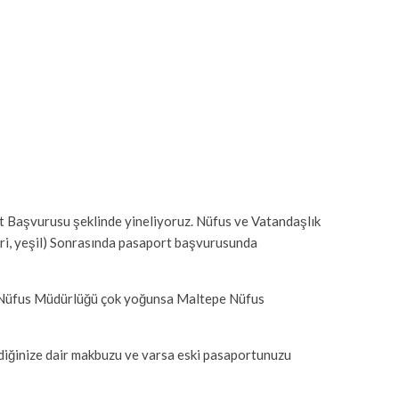
ort Başvurusu şeklinde yineliyoruz. Nüfus ve Vatandaşlık
gri, yeşil) Sonrasında pasaport başvurusunda
aş Nüfus Müdürlüğü çok yoğunsa Maltepe Nüfus
diğinize dair makbuzu ve varsa eski pasaportunuzu