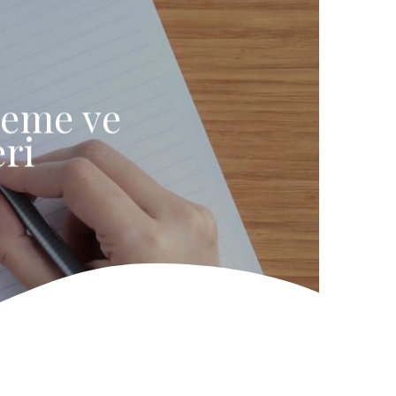
leme ve
ri