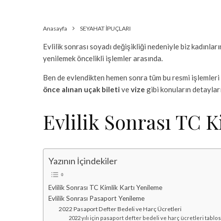
Anasayfa
SEYAHAT İPUÇLARI
Evlilik sonrası soyadı değişikliği nedeniyle biz kadınlar
yenilemek öncelikli işlemler arasında.
Ben de evlendikten hemen sonra tüm bu resmi işlemleri
önce alınan
uçak bileti
ve
vize
gibi konuların detaylar
Evlilik Sonrası TC 
Yazının İçindekiler
Evlilik Sonrası TC Kimlik Kartı Yenileme
Evlilik Sonrası Pasaport Yenileme
2022 Pasaport Defter Bedeli ve Harç Ücretleri
2022 yılı için pasaport defter bedeli ve harç ücretleri tablo