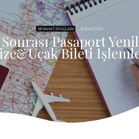
SEYAHAT İPUÇLARI
·
15 Eylül 2021
k Sonrası Pasaport Yeni
ize&Uçak Bileti İşlemle