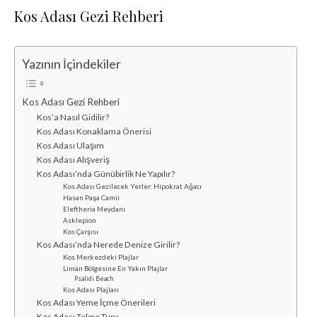
Kos Adası Gezi Rehberi
Yazının İçindekiler
Kos Adası Gezi Rehberi
Kos’a Nasıl Gidilir?
Kos Adası Konaklama Önerisi
Kos Adası Ulaşım
Kos Adası Alışveriş
Kos Adası’nda Günübirlik Ne Yapılır?
Kos Adası Gezilecek Yerler: Hipokrat Ağacı
Hasan Paşa Camii
Eleftheria Meydanı
Asklepion
Kos Çarşısı
Kos Adası’nda Nerede Denize Girilir?
Kos Merkezdeki Plajlar
Liman Bölgesine En Yakın Plajlar
Psalidi Beach
Kos Adası Plajları
Kos Adası Yeme İçme Önerileri
Kos Adası Tekne Turu