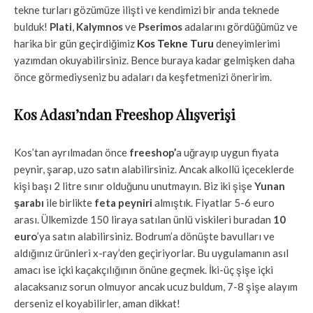
tekne turları gözümüze ilişti ve kendimizi bir anda teknede
bulduk!
Plati
,
Kalymnos
ve
Pserimos
adalarını gördüğümüz ve
harika bir gün geçirdiğimiz
Kos Tekne Turu
deneyimlerimi
yazımdan okuyabilirsiniz. Bence buraya kadar gelmişken daha
önce görmediyseniz bu adaları da keşfetmenizi öneririm.
Kos Adası’ndan Freeshop Alışverişi
Kos’tan ayrılmadan önce
freeshop’
a uğrayıp uygun fiyata
peynir, şarap, uzo satın alabilirsiniz. Ancak alkollü içeceklerde
kişi başı 2 litre sınır olduğunu unutmayın. Biz iki şişe
Yunan
şarab
ı
ile birlikte
f
eta peyniri
almıştık. Fiyatlar 5-6 euro
arası. Ülkemizde 150 liraya satılan ünlü viskileri buradan
10
euro
’ya satın alabilirsiniz. Bodrum’a dönüşte bavulları ve
aldığınız ürünleri x-ray’den geçiriyorlar. Bu uygulamanın asıl
amacı ise içki kaçakçılığının önüne geçmek. İki-üç şişe içki
alacaksanız sorun olmuyor ancak ucuz buldum, 7-8 şişe alayım
derseniz el koyabilirler, aman dikkat!