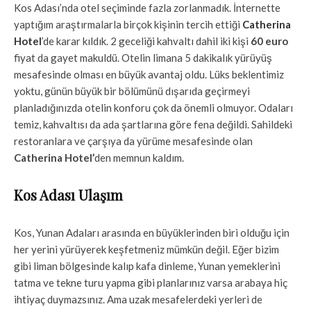
Kos Adası’nda otel seçiminde fazla zorlanmadık. İnternette
yaptığım araştırmalarla birçok kişinin tercih ettiği
Catherina
Hotel
’de karar kıldık. 2 geceliği kahvaltı dahil iki kişi
60 euro
fiyat da gayet makuldü. Otelin limana 5 dakikalık yürüyüş
mesafesinde olması en büyük avantaj oldu. Lüks beklentimiz
yoktu, günün büyük bir bölümünü dışarıda geçirmeyi
planladığınızda otelin konforu çok da önemli olmuyor. Odaları
temiz, kahvaltısı da ada şartlarına göre fena değildi. Sahildeki
restoranlara ve çarşıya da yürüme mesafesinde olan
Catherina Hotel’
den memnun kaldım.
Kos Adası Ulaşım
Kos, Yunan Adaları arasında en büyüklerinden biri olduğu için
her yerini yürüyerek keşfetmeniz mümkün değil. Eğer bizim
gibi liman bölgesinde kalıp kafa dinleme, Yunan yemeklerini
tatma ve tekne turu yapma gibi planlarınız varsa arabaya hiç
ihtiyaç duymazsınız. Ama uzak mesafelerdeki yerleri de