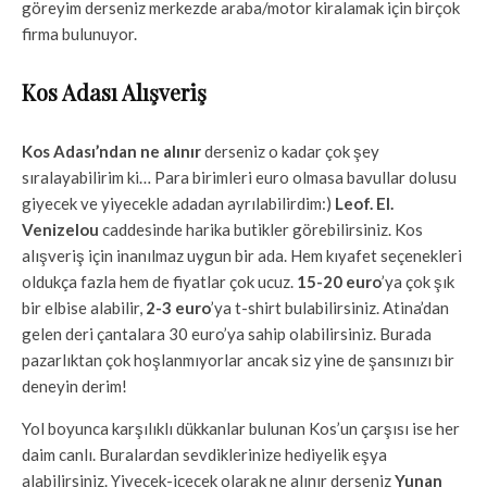
göreyim derseniz merkezde araba/motor kiralamak için birçok
firma bulunuyor.
Kos Adası Alışveriş
Kos Adası’ndan ne alınır
derseniz o kadar çok şey
sıralayabilirim ki… Para birimleri euro olmasa bavullar dolusu
giyecek ve yiyecekle adadan ayrılabilirdim:)
Leof. El.
Venizelou
caddesinde harika butikler görebilirsiniz. Kos
alışveriş için inanılmaz uygun bir ada. Hem kıyafet seçenekleri
oldukça fazla hem de fiyatlar çok ucuz.
15-20 euro
’ya çok şık
bir elbise alabilir,
2-3 euro
’ya t-shirt bulabilirsiniz. Atina’dan
gelen deri çantalara 30 euro’ya sahip olabilirsiniz. Burada
pazarlıktan çok hoşlanmıyorlar ancak siz yine de şansınızı bir
deneyin derim!
Yol boyunca karşılıklı dükkanlar bulunan Kos’un çarşısı ise her
daim canlı. Buralardan sevdiklerinize hediyelik eşya
alabilirsiniz. Yiyecek-içecek olarak ne alınır derseniz
Yunan