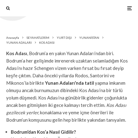
Anasayfa
SEYAHATLERİM
YURT DIŞI
YUNANİSTAN
YUNAN ADALARI
KOS ADASI
Kos Adası
, Bodrum’a en yakın Yunan Adaları’ndan biri.
Bodrum’a her gelişimde imrenerek uzaktan selamladığım Kos
Adası’nı hazır Schengen vizem varken fırsat bu fırsat deyip
keşfe çıktım. Daha önceki yıllarda Rodos, Santorini ve
Mikonos’la birlikte
Yunan Adaları’nda tatil
yapma imkanım
olmuşu ancak burnumuzun dibindeki Kos Adası’na bir türlü
yolum düşmedi. Kos Adası’na günübirlik gidenler çoğunlukta
ancak ben gitmişken iki gece kalmayı tercih ettim.
Kos Adası
gezilecek yerler,
konaklama ve yeme içme önerileri ile
Bodrum’un komşusunu gelin hep birlikte yakından tanıyalım.
Bodrum’dan Kos’a Nasıl Gidilir?