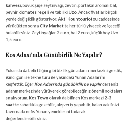
kahvesi
, büyük şişe zeytinyağı, zeytin, portakal aromalı bal,
peynir,
domates reçeli
ve tabii ki
Uzo
. Ancak fiyatlar birçok
yerde değişiklik gösteriyor.
Akti Kountouriotou
caddesinde
yürüdükten sonra
City Market
’te her türlü yiyecek ve içeceği
bulabilirsiniz. Zeytinyağlar 3 euro, bal 2 euro, küçük boy Uzo
1,5 euro.
Kos Adası’nda Günübirlik Ne Yapılır?
Yukarıda da belirttiğim gibi biz ilk gün adanın merkezini gezdik,
ikinci gün ise tekne turu ile yakındaki Yunan Adaları’nı
keşfettik. Eğer
Kos Adası’nda günübirlik ne yapılır
derseniz
adanın merkezinde yürüyerek görebileceğiniz önemli noktaları
sıralıyorum.
Kos Town
olarak da bilinen Kos merkezi
2-3
saatte
rahatlıkla gezebilir, alışveriş yapabilir, kalan vaktinizi
tavernada nefis Yunan yemeklerini tadarak
değerlendirebilirsiniz.