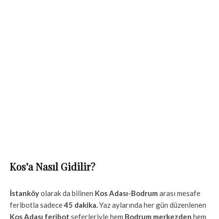
Kos’a Nasıl Gidilir?
İstanköy
olarak da bilinen
Kos Adası-Bodrum
arası mesafe
feribotla sadece
45 dakika.
Yaz aylarında her gün düzenlenen
Kos Adası feribot
seferleriyle hem
Bodrum merkezden
hem