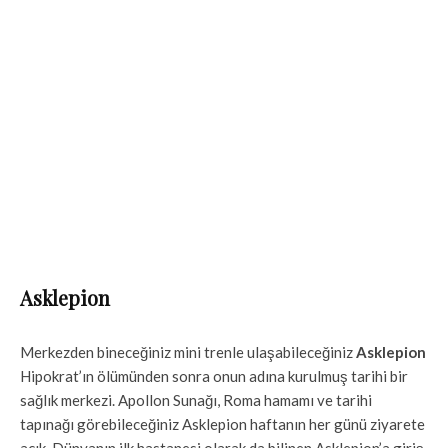
Asklepion
Merkezden bineceğiniz mini trenle ulaşabileceğiniz
Asklepion
Hipokrat’ın ölümünden sonra onun adına kurulmuş tarihi bir
sağlık merkezi. Apollon Sunağı, Roma hamamı ve tarihi
tapınağı görebileceğiniz Asklepion haftanın her günü ziyarete
açık. Dünyanın ilk hastanesi olarak da bilinen Asklepion’a giriş