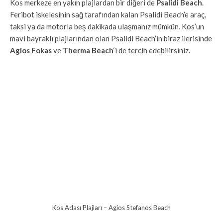
Kos merkeze en yakın plajlardan bir diğeri de
Psalidi Beach
.
Feribot iskelesinin sağ tarafından kalan Psalidi Beach’e araç,
taksi ya da motorla beş dakikada ulaşmanız mümkün. Kos’un
mavi bayraklı plajlarından olan Psalidi Beach’in biraz ilerisinde
Agios Fokas
ve
Therma Beach
‘i de tercih edebilirsiniz.
Kos Adası Plajları – Agios Stefanos Beach