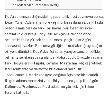
Kos Adası’ndan Freeshop Alışverişi
Kos’a adımınızı attığınızda hiç yabancılık hissi duymuyorsunuz.
Diğer Yunan Adaları’na göre yeşilliği biraz daha az, belki fazla
betonlaşmış olsa da farklı bir havası var. İnsanları sıcak,
samimi ve oldukça güler yüzlü. Açıkçası gitmeden önce
beklentim fazla yüksek değildi. Ancak geçirdiğim 2 gün
sonrasında yazları Bodrum’a gittiğimde mutlaka uğrayacağım
bir yere dönüştü.
Kos Adası
için plan yapıyorsanız öncelikle
bilmeniz gereken ada sanılandan daha büyük. O yüzden adanın
farklı bölgelerini (
Tigaki
,
Kefalos
,
Mastichari
vb) keşfetmek
isterseniz araç ya da motor kiralamanız şart. Biz
konaklamamızı merkezde ayarladığımız için araç kiralamadık.
İlk gün adanın merkezini ve tarihi yapılarını gezip ikinci gün
Kalimnos
,
Pserimos
ve
Plati
adalarını görmek için tekne
turuna katıldık.