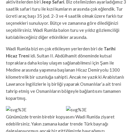
aktivitelerden biri
Jeep Safari
. Biz otelimizden ayarladığımız 3
saatlik safari turu ile kızıl kumların arasında çok eğlendik. Tur
ücreti araç başı 35 jod. 2-3 ve 4 saatlik olmak üzere farklı tur
seçenekleri sunuluyor. Bütçe ve zamanına göre dilediğinizi
seçebilirsiniz. Wadi Rum’da balon turu ve yıldız gözlemciliği
katılabileceğiniz diğer etkinlikler arasında.
Wadi Rum’da bizi en çok etkileyen yerlerden biri de
Tarihi
Hicaz Treni
idi. Sultan II. Abdülhamit döneminde kutsal
topraklara daha kolay ulaşım sağlanabilmesi için Şam ile
Medine arasında yapımına başlanan Hicaz Demiryolu 1300
kilometrelik bir uzunluğa sahipti. Ancak ne yazık ki Arabistanlı
Lawrance İngilizlerle iş birliği yaparak Osmanlılar’a ait treni
tahrip etmiş ve Osmanlıların bölgeyle bağlantısını tamamen
kopartmış.
Günümüzde trenin birebir kopyasını Wadi Rum’da ziyaret
edebilirsiniz. Yakın zamana kadar trende Türk bayrağı
dalgalanıyormuş ancak biz gittiğimizde bayrağımızı