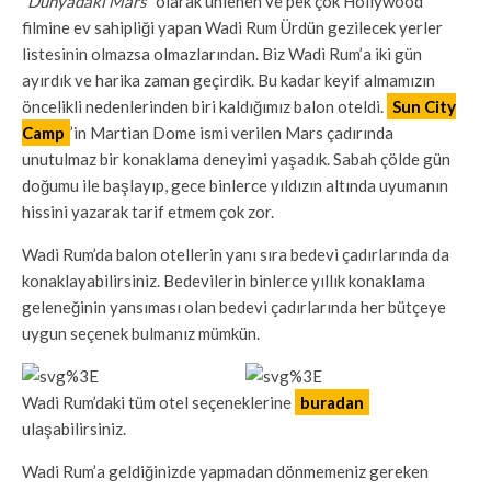
“Dünyadaki Mars”
olarak ünlenen ve pek çok Hollywood
filmine ev sahipliği yapan Wadi Rum Ürdün gezilecek yerler
listesinin olmazsa olmazlarından. Biz Wadi Rum’a iki gün
ayırdık ve harika zaman geçirdik. Bu kadar keyif almamızın
öncelikli nedenlerinden biri kaldığımız balon oteldi.
Sun City
Camp
’in Martian Dome ismi verilen Mars çadırında
unutulmaz bir konaklama deneyimi yaşadık. Sabah çölde gün
doğumu ile başlayıp, gece binlerce yıldızın altında uyumanın
hissini yazarak tarif etmem çok zor.
Wadi Rum’da balon otellerin yanı sıra bedevi çadırlarında da
konaklayabilirsiniz. Bedevilerin binlerce yıllık konaklama
geleneğinin yansıması olan bedevi çadırlarında her bütçeye
uygun seçenek bulmanız mümkün.
Wadi Rum’daki tüm otel seçeneklerine
buradan
ulaşabilirsiniz.
Wadi Rum’a geldiğinizde yapmadan dönmemeniz gereken