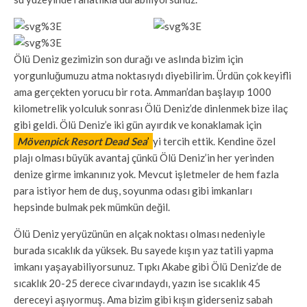
Ölü Deniz gezimizin son durağı ve aslında bizim için
yorgunluğumuzu atma noktasıydı diyebilirim. Ürdün çok keyifli
ama gerçekten yorucu bir rota. Amman’dan başlayıp 1000
kilometrelik yolculuk sonrası Ölü Deniz’de dinlenmek bize ilaç
gibi geldi. Ölü Deniz’e iki gün ayırdık ve konaklamak için
Mövenpick Resort Dead Sea
’
yi tercih ettik. Kendine özel
plajı olması büyük avantaj çünkü Ölü Deniz’in her yerinden
denize girme imkanınız yok. Mevcut işletmeler de hem fazla
para istiyor hem de duş, soyunma odası gibi imkanları
hepsinde bulmak pek mümkün değil.
Ölü Deniz yeryüzünün en alçak noktası olması nedeniyle
burada sıcaklık da yüksek. Bu sayede kışın yaz tatili yapma
imkanı yaşayabiliyorsunuz. Tıpkı Akabe gibi Ölü Deniz’de de
sıcaklık 20-25 derece civarındaydı, yazın ise sıcaklık 45
dereceyi aşıyormuş. Ama bizim gibi kışın giderseniz sabah