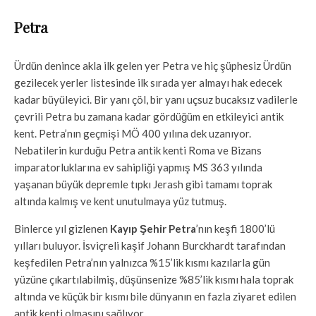
Petra
Ürdün denince akla ilk gelen yer Petra ve hiç şüphesiz Ürdün
gezilecek yerler listesinde ilk sırada yer almayı hak edecek
kadar büyüleyici. Bir yanı çöl, bir yanı uçsuz bucaksız vadilerle
çevrili Petra bu zamana kadar gördüğüm en etkileyici antik
kent. Petra’nın geçmişi MÖ 400 yılına dek uzanıyor.
Nebatilerin kurduğu Petra antik kenti Roma ve Bizans
imparatorluklarına ev sahipliği yapmış MS 363 yılında
yaşanan büyük depremle tıpkı Jerash gibi tamamı toprak
altında kalmış ve kent unutulmaya yüz tutmuş.
Binlerce yıl gizlenen
Kayıp Şehir Petra
’nın keşfi 1800’lü
yılları buluyor. İsviçreli kaşif Johann Burckhardt tarafından
keşfedilen Petra’nın yalnızca %15’lik kısmı kazılarla gün
yüzüne çıkartılabilmiş, düşünsenize %85’lik kısmı hala toprak
altında ve küçük bir kısmı bile dünyanın en fazla ziyaret edilen
antik kenti olmasını sağlıyor.