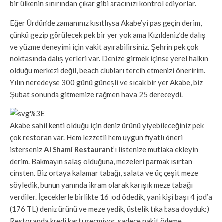
bir ülkenin sınırından çıkar gibi aracınızı kontrol ediyorlar.
Eğer Ürdün’de zamanınız kısıtlıysa Akabe’yi pas geçin derim,
çünkü gezip görülecek pek bir yer yok ama Kızıldeniz’de dalış
ve yüzme deneyimi için vakit ayırabilirsiniz. Şehrin pek çok
noktasında dalış yerleri var. Denize girmek içinse yerel halkın
olduğu merkezi değil, beach clubları tercih etmenizi öneririm.
Yılın neredeyse 300 günü güneşli ve sıcak bir yer Akabe, biz
Şubat sonunda gitmemize rağmen hava 25 dereceydi.
Akabe sahil kenti olduğu için deniz ürünü yiyebileceğiniz pek
çok restoran var. Hem lezzetli hem uygun fiyatlı öneri
isterseniz
Al Shami Restaurant
’ı listenize mutlaka ekleyin
derim. Bakmayın salaş olduğuna, mezeleri parmak ısırtan
cinsten. Biz ortaya kalamar tabağı, salata ve üç çeşit meze
söyledik, bunun yanında ikram olarak karışık meze tabağı
verdiler. İçeceklerle birlikte 16 jod ödedik, yani kişi başı 4 jod’a
(176 TL) deniz ürünü ve meze yedik, üstelik tıka basa doyduk:)
Restoranda kredi kartı geçmiyor, sadece nakit ödeme