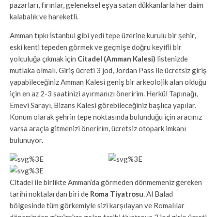
pazarları, fırınlar, geleneksel eşya satan dükkanlarla her daim
kalabalık ve hareketli.
Amman tıpkı İstanbul gibi yedi tepe üzerine kurulu bir şehir,
eski kenti tepeden görmek ve geçmişe doğru keyifli bir
yolculuğa çıkmak için
Citadel (Amman Kalesi)
listenizde
mutlaka olmalı. Giriş ücreti 3 jod, Jordan Pass ile ücretsiz giriş
yapabileceğiniz Amman Kalesi geniş bir arkeolojik alan olduğu
için en az 2-3 saatinizi ayırmanızı öneririm. Herkül Tapınağı,
Emevi Sarayı, Bizans Kalesi görebileceğiniz başlıca yapılar.
Konum olarak şehrin tepe noktasında bulunduğu için aracınız
varsa araçla gitmenizi öneririm, ücretsiz otopark imkanı
bulunuyor.
Citadel ile birlikte Amman’da görmeden dönmemeniz gereken
tarihi noktalardan biri de
Roma Tiyatrosu
. Al Balad
bölgesinde tüm görkemiyle sizi karşılayan ve Romalılar
döneminden günümüze gelen tarihi tiyatroya 2 jod giriş ücreti