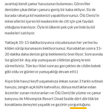
avantajı kendi çamur havuzunun bulunması. Görevliler
denizden çıkardıkları çamuru geniş bir kaba ekliyor. Siz de
burada rahatça kil maskenizi yapabiliyorsunuz. Ölü Deniz’in
minerallerini içeren kil maskesinin de cilt için çok faydalı
olduğuna inanılıyor. Öyle ki ülkenin pek çok yerinde bu kil
maskeleri satılıyor.
Yaklaşık 10-15 dakika boyunca vücudunuzun her yerine bu
kilden sürüp kurumasını bekliyorsunuz. Kuruduktan sonra 15-
20 dakika daha denize girip beklemeniz öneriliyor. Sonrasında
ise güzel bir duş alıp yumuşayan cildinize güneş kremi
sürmelisiniz. Tüm bu ritüel sonrası gerçekten de cildim bebek
gibi oldu ve günlerce yumuşaklığı devam etti:)
Kışın bile havuz keyfi yaşamanıza imkan sunan 3 farklı ısıtmalı
havuzu, zengin açık büfe kahvaltısı, dünya mutfaklarından
lezzetler sunan restoranları ve Ölü Deniz’de yüzme ve çamur
banyosu ile Mövenpick Resort Dead Sea’de dört dörtlük bir
konaklama deneyimi yaşadık ve gezinin yorgunluğunu