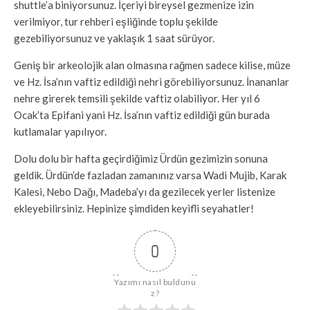
shuttle’a biniyorsunuz. İçeriyi bireysel gezmenize izin
verilmiyor, tur rehberi eşliğinde toplu şekilde
gezebiliyorsunuz ve yaklaşık 1 saat sürüyor.
Geniş bir arkeolojik alan olmasına rağmen sadece kilise, müze
ve Hz. İsa’nın vaftiz edildiği nehri görebiliyorsunuz. İnananlar
nehre girerek temsili şekilde vaftiz olabiliyor. Her yıl 6
Ocak’ta Epifani yani Hz. İsa’nın vaftiz edildiği gün burada
kutlamalar yapılıyor.
Dolu dolu bir hafta geçirdiğimiz Ürdün gezimizin sonuna
geldik. Ürdün’de fazladan zamanınız varsa Wadi Mujib, Karak
Kalesi, Nebo Dağı, Madeba’yı da gezilecek yerler listenize
ekleyebilirsiniz. Hepinize şimdiden keyifli seyahatler!
0
Yazımı nasıl buldunu
z?