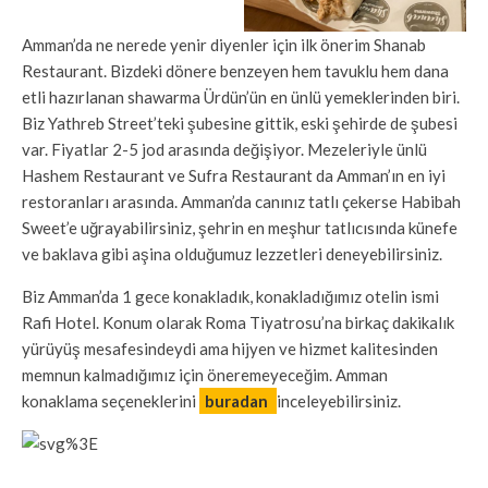
Amman’da ne nerede yenir diyenler için ilk önerim Shanab
Restaurant. Bizdeki dönere benzeyen hem tavuklu hem dana
etli hazırlanan shawarma Ürdün’ün en ünlü yemeklerinden biri.
Biz Yathreb Street’teki şubesine gittik, eski şehirde de şubesi
var. Fiyatlar 2-5 jod arasında değişiyor. Mezeleriyle ünlü
Hashem Restaurant ve Sufra Restaurant da Amman’ın en iyi
restoranları arasında. Amman’da canınız tatlı çekerse Habibah
Sweet’e uğrayabilirsiniz, şehrin en meşhur tatlıcısında künefe
ve baklava gibi aşina olduğumuz lezzetleri deneyebilirsiniz.
Biz Amman’da 1 gece konakladık, konakladığımız otelin ismi
Rafi Hotel. Konum olarak Roma Tiyatrosu’na birkaç dakikalık
yürüyüş mesafesindeydi ama hijyen ve hizmet kalitesinden
memnun kalmadığımız için öneremeyeceğim. Amman
konaklama seçeneklerini
buradan
inceleyebilirsiniz.