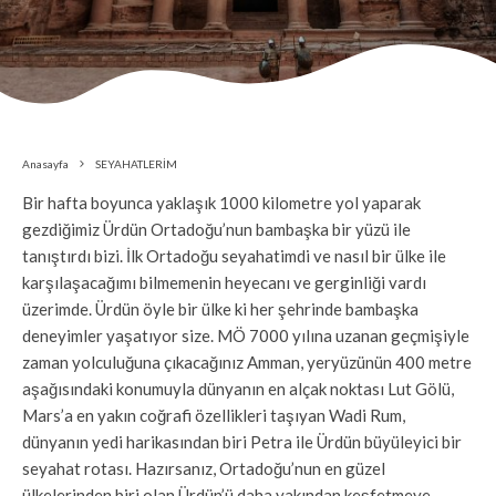
Anasayfa
SEYAHATLERİM
Bir hafta boyunca yaklaşık 1000 kilometre yol yaparak
gezdiğimiz Ürdün Ortadoğu’nun bambaşka bir yüzü ile
tanıştırdı bizi. İlk Ortadoğu seyahatimdi ve nasıl bir ülke ile
karşılaşacağımı bilmemenin heyecanı ve gerginliği vardı
üzerimde. Ürdün öyle bir ülke ki her şehrinde bambaşka
deneyimler yaşatıyor size. MÖ 7000 yılına uzanan geçmişiyle
zaman yolculuğuna çıkacağınız Amman, yeryüzünün 400 metre
aşağısındaki konumuyla dünyanın en alçak noktası Lut Gölü,
Mars’a en yakın coğrafi özellikleri taşıyan Wadi Rum,
dünyanın yedi harikasından biri Petra ile Ürdün büyüleyici bir
seyahat rotası. Hazırsanız, Ortadoğu’nun en güzel
ülkelerinden biri olan Ürdün’ü daha yakından keşfetmeye