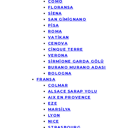
COMO
FLORANSA
SİENA
SAN GİMİGNANO
PİSA
ROMA
VATİKAN
CENOVA
CİNQUE TERRE
VERONA
SİRMİONE GARDA GÖLÜ
BURANO MURANO ADASI
BOLOGNA
FRANSA
COLMAR
ALSACE ŞARAP YOLU
AIX EN PROVENCE
EZE
MARSİLYA
LYON
NICE
STRASBOURG