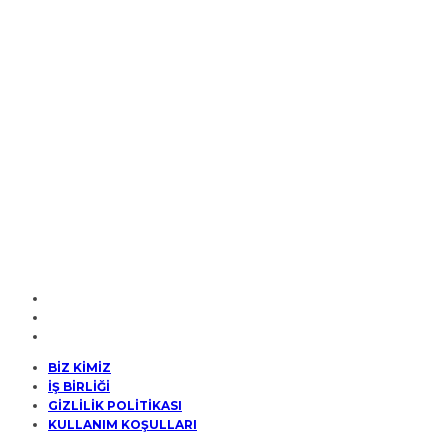
BİZ KİMİZ
İŞ BİRLİĞİ
GİZLİLİK POLİTİKASI
KULLANIM KOŞULLARI