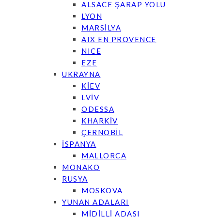
ALSACE ŞARAP YOLU
LYON
MARSİLYA
AIX EN PROVENCE
NICE
EZE
UKRAYNA
KİEV
LVİV
ODESSA
KHARKİV
ÇERNOBİL
İSPANYA
MALLORCA
MONAKO
RUSYA
MOSKOVA
YUNAN ADALARI
MİDİLLİ ADASI