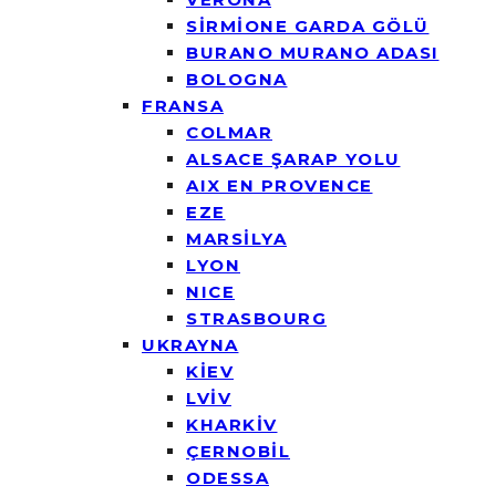
SİRMİONE GARDA GÖLÜ
BURANO MURANO ADASI
BOLOGNA
FRANSA
COLMAR
ALSACE ŞARAP YOLU
AIX EN PROVENCE
EZE
MARSİLYA
LYON
NICE
STRASBOURG
UKRAYNA
KİEV
LVİV
KHARKİV
ÇERNOBİL
ODESSA