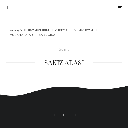
Anasayfa
SEYAHATLERİM
YURT DIŞI
YUNANİSTAN
YUNAN ADALARI
SAKIZ ADASI
Son
SAKIZ ADASI