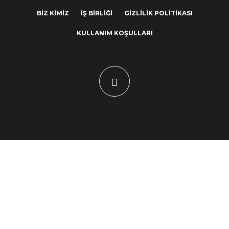
BİZ KİMİZ
İŞ BİRLİĞİ
GİZLİLİK POLİTİKASI
KULLANIM KOŞULLARI