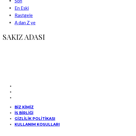
Son
En Eski
Rastgele
A dan Z ye
SAKIZ ADASI
BİZ KİMİZ
İŞ BİRLİĞİ
GİZLİLİK POLİTİKASI
KULLANIM KOŞULLARI