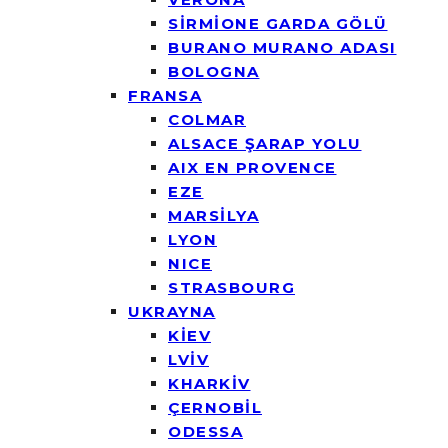
SİRMİONE GARDA GÖLÜ
BURANO MURANO ADASI
BOLOGNA
FRANSA
COLMAR
ALSACE ŞARAP YOLU
AIX EN PROVENCE
EZE
MARSİLYA
LYON
NICE
STRASBOURG
UKRAYNA
KİEV
LVİV
KHARKİV
ÇERNOBİL
ODESSA