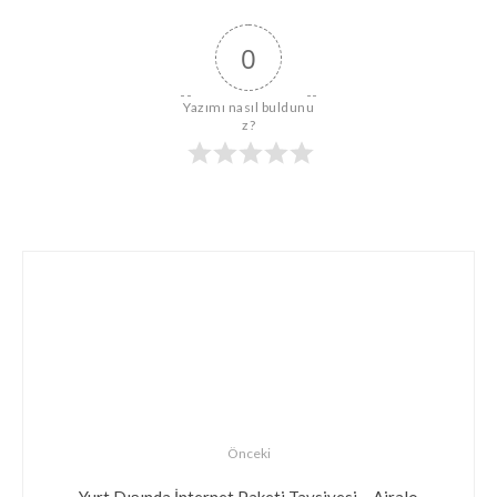
0
Yazımı nasıl buldunu
z?
Önceki
Yurt Dışında İnternet Paketi Tavsiyesi – Airalo