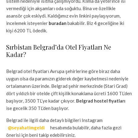
sistem nedeniyle ısıtma çalışmıyordu. Klima da yeterince ısı
vermediği için akşamları oda soğuktu. Bina ve özellikle
asansör çok eskiydi. Kaldığımız evin linkini paylaşıyorum,
incelemek isteyenler
buradan
bakabilir. Biz 4 geceliğine iki
kişi 6200 TL ödedik.
Sırbistan Belgrad’da Otel Fiyatları Ne
Kadar?
Belgrad otel fiyatları Avrupa şehirlerine göre biraz daha
uygun olsa da paramızın giderek değer kaybetmesi nedeniyle
ortalamanın üzerinde. Belgrad şehir merkezinde (Stari Grad)
dört yıldızlı bir otelde çift kişilik konaklama ücreti 1600 TL’den
başlıyor, 3500 TL’ye kadar çıkıyor.
Belgrad hostel fiyatları
ise gecelik 350 TL’den başlıyor.
Belgrad ile ilgili daha detaylı bilgileri Instagram
@seyahatimgeldi
hesabımda bulabilir, daha fazla gezi
önerisi için beni takip edebilirsiniz.