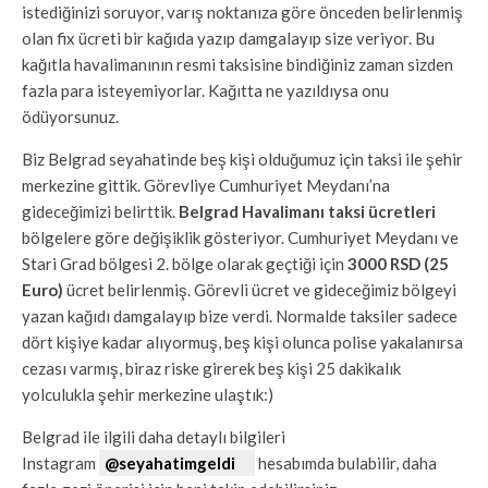
istediğinizi soruyor, varış noktanıza göre önceden belirlenmiş
olan fix ücreti bir kağıda yazıp damgalayıp size veriyor. Bu
kağıtla havalimanının resmi taksisine bindiğiniz zaman sizden
fazla para isteyemiyorlar. Kağıtta ne yazıldıysa onu
ödüyorsunuz.
Biz Belgrad seyahatinde beş kişi olduğumuz için taksi ile şehir
merkezine gittik. Görevliye Cumhuriyet Meydanı’na
gideceğimizi belirttik.
Belgrad Havalimanı taksi ücretleri
bölgelere göre değişiklik gösteriyor. Cumhuriyet Meydanı ve
Stari Grad bölgesi 2. bölge olarak geçtiği için
3000 RSD (25
Euro)
ücret belirlenmiş. Görevli ücret ve gideceğimiz bölgeyi
yazan kağıdı damgalayıp bize verdi. Normalde taksiler sadece
dört kişiye kadar alıyormuş, beş kişi olunca polise yakalanırsa
cezası varmış, biraz riske girerek beş kişi 25 dakikalık
yolculukla şehir merkezine ulaştık:)
Belgrad ile ilgili daha detaylı bilgileri
Instagram
@seyahatimgeldi
hesabımda bulabilir, daha