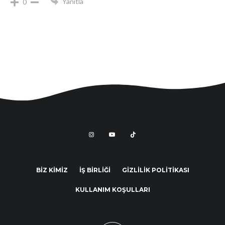
Yanıtla
0
BİZ KİMİZ
İŞ BİRLİĞİ
GİZLİLİK POLİTİKASI
KULLANIM KOŞULLARI