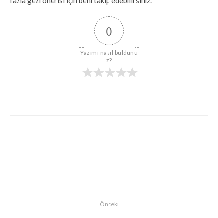
fazla gezi önerisi için beni takip edebilirsiniz.
0
Yazımı nasıl buldunu
z?
Önceki