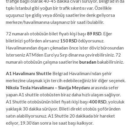
trafiğe bağlı olarak 40-45 dakika civarı sürüyor. Belgrad’ın da
tıpkı İstanbul gibi yoğun bir trafik sıkıntısı var. Özellikle
uçuşunuz işe gidiş veya dönüş saatlerine denk geliyorsa
merkeze/havalimanına ulaşmanız bir saati bulabilir.
72 numaralı otobüsün bilet fiyatı kişi başı
89 RSD
. Eğer
biletinizi şoförden alırsanız
150 RSD
ödüyorsunuz.
Havalimanından dışarı çıkmadan önce ister döviz bürosundan
isterseniz ATM’den Euro’yu Sırp dinarına çevirebilirsiniz. 72
numaralı otobüsün çalışma saatlerine
buradan
bakabilirsiniz.
A1 Havalimanı Shuttle
Belgrad Havalimanı’ndan şehir
merkezine ulaşmak için tercih edebileceğiniz bir diğer seçenek.
Nikola Tesla Havalimanı – Slavija Meydanı
arasında sefer
yapan A1 shuttle otobüsten biraz daha hızlı ulaşım sağlıyor.
A1 Shuttle otobüsünün bilet fiyatı kişi başı
400 RSD
, yolculuk
yaklaşık 30 dakika sürüyor. Bileti direkt otobüs şoföründen
satın alabiliyorsunuz. A1 Shuttle 20 dakikada bir hareket
ediyor, 19.30’dan sonra ise saat başı kalkıyor.