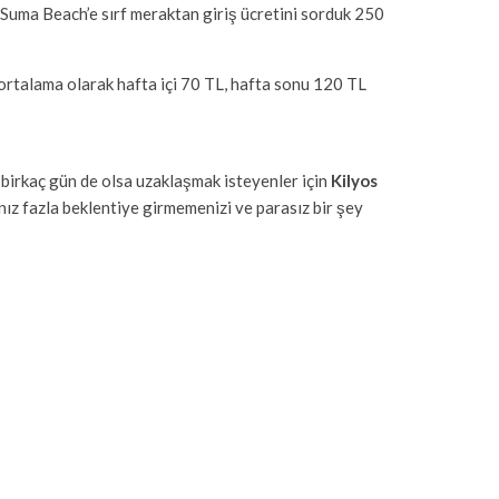
Suma Beach’e sırf meraktan giriş ücretini sorduk 250
 ortalama olarak hafta içi 70 TL, hafta sonu 120 TL
n birkaç gün de olsa uzaklaşmak isteyenler için
Kilyos
ız fazla beklentiye girmemenizi ve parasız bir şey