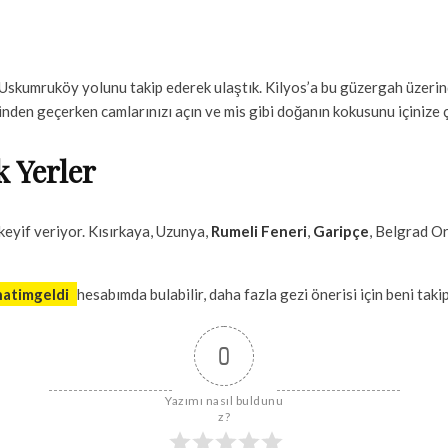
kumruköy yolunu takip ederek ulaştık. Kilyos’a bu güzergah üzerinde
nden geçerken camlarınızı açın ve mis gibi doğanın kokusunu içinize 
k Yerler
keyif veriyor. Kısırkaya, Uzunya,
Rumeli Feneri
,
Garipçe
, Belgrad O
atimgeldi
hesabımda bulabilir, daha fazla gezi önerisi için beni takip
0
Yazımı nasıl buldunu
z?