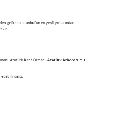
n gelirken İstanbul’un en yeşil yollarından
çekin.
rmanı, Atatürk Kent Ormanı,
Atatürk Arboretumu
 edebilirsiniz.