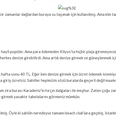
 bir zamanlar dağlardan buraya su taşımak için kullanılmış. Ama kim ta
 hayli popüler. Ama para ödemeden Kilyos’ta hiçbir plaja giremeyeceğin
yen herkes denize girebilirdi. Ama artık denize girmek ve güneşlenmek 
 TL, hafta sonu 40 TL. Eğer ben denize girmek için ücret ödemek istem
 giriş ücretsiz. Sahiller hepimizin sözü buralarda geçerli değil maale
m zira burası Karadeniz’in hırçın dalgaları ile meşhur. Zaten çoğu zam
ze girmek yasaktır tabelalarını görmeniz mümkün.
miş. Öyle ki sahilin neredeyse tamamı beach club’lara geçmiş. İstanbu