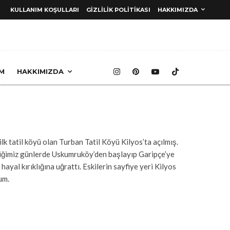
KULLANIM KOŞULLARI
GIZLILIK POLITIKASI
HAKKIMIZDA
M
HAKKIMIZDA
r
ilk tatil köyü olan Turban Tatil Köyü Kilyos’ta açılmış.
Geçtiğimiz günlerde Uskumruköy’den başlayıp Garipçe’ye
hayal kırıklığına uğrattı. Eskilerin sayfiye yeri Kilyos
um.