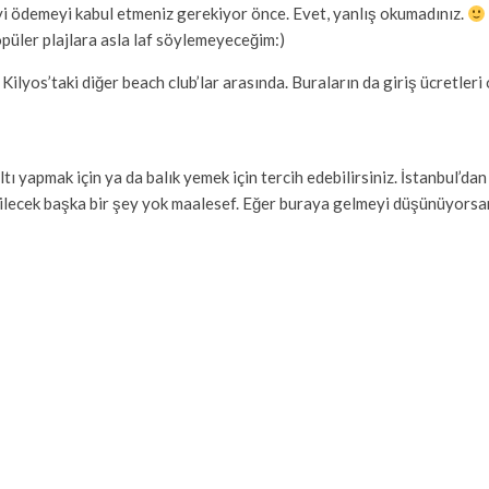
L’yi ödemeyi kabul etmeniz gerekiyor önce. Evet, yanlış okumadınız.
püler plajlara asla laf söylemeyeceğim:)
lyos’taki diğer beach club’lar arasında. Buraların da giriş ücretleri
ı yapmak için ya da balık yemek için tercih edebilirsiniz. İstanbul’da
bilecek başka bir şey yok maalesef. Eğer buraya gelmeyi düşünüyorsan