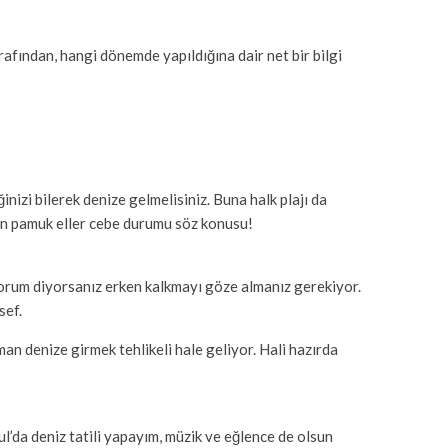
rafından, hangi dönemde yapıldığına dair net bir bilgi
izi bilerek denize gelmelisiniz. Buna halk plajı da
için pamuk eller cebe durumu söz konusu!
iyorum diyorsanız erken kalkmayı göze almanız gerekiyor.
sef.
an denize girmek tehlikeli hale geliyor. Hali hazırda
l’da deniz tatili yapayım, müzik ve eğlence de olsun