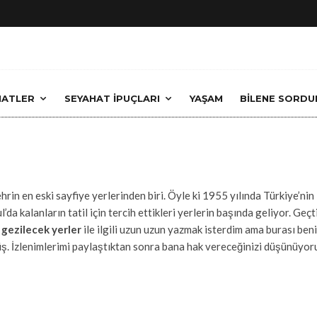
HATLER
SEYAHAT İPUÇLARI
YAŞAM
BİLENE SORDU
İSTANBUL
·
6 Ağustos 2021
Kilyos Gezilecek Yerle
rin en eski sayfiye yerlerinden biri. Öyle ki 1955 yılında Türkiye’nin 
l’da kalanların tatil için tercih ettikleri yerlerin başında geliyor. 
 gezilecek yerler
ile ilgili uzun uzun yazmak isterdim ama burası beni 
ş. İzlenimlerimi paylaştıktan sonra bana hak vereceğinizi düşünüyor