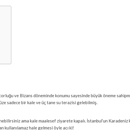
atorluğu ve Bizans döneminde konumu sayesinde büyük öneme sahipmiş.
e sadece bir kale ve üç tane su terazisi gelebilmiş.
ebilirsiniz ama kale maalesef ziyarete kapalı. İstanbul’un Karadeniz kı
an kullanılamaz hale gelmesi öyle acı ki!