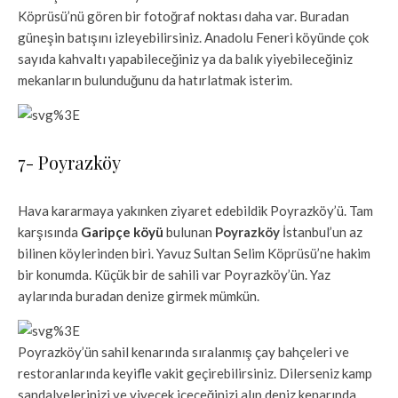
Köprüsü’nü gören bir fotoğraf noktası daha var. Buradan
güneşin batışını izleyebilirsiniz. Anadolu Feneri köyünde çok
sayıda kahvaltı yapabileceğiniz ya da balık yiyebileceğiniz
mekanların bulunduğunu da hatırlatmak isterim.
7- Poyrazköy
Hava kararmaya yakınken ziyaret edebildik Poyrazköy’ü. Tam
karşısında
Garipçe köyü
bulunan
Poyrazköy
İstanbul’un az
bilinen köylerinden biri. Yavuz Sultan Selim Köprüsü’ne hakim
bir konumda. Küçük bir de sahili var Poyrazköy’ün. Yaz
aylarında buradan denize girmek mümkün.
Poyrazköy’ün sahil kenarında sıralanmış çay bahçeleri ve
restoranlarında keyifle vakit geçirebilirsiniz. Dilerseniz kamp
sandalyelerinizi ve yiyecek içeceğinizi alıp deniz kenarında