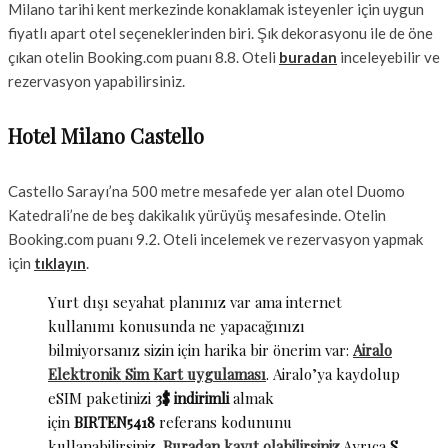
Milano tarihi kent merkezinde konaklamak isteyenler için uygun
fiyatlı apart otel seçeneklerinden biri. Şık dekorasyonu ile de öne
çıkan otelin Booking.com puanı 8.8. Oteli
buradan
inceleyebilir ve
rezervasyon yapabilirsiniz.
Hotel Milano Castello
Castello Sarayı’na 500 metre mesafede yer alan otel Duomo
Katedrali’ne de beş dakikalık yürüyüş mesafesinde. Otelin
Booking.com puanı 9.2. Oteli incelemek ve rezervasyon yapmak
için
tıklayın
.
Yurt dışı seyahat planınız var ama internet
kullanımı konusunda ne yapacağınızı
bilmiyorsanız sizin için harika bir önerim var:
Airalo
Elektronik Sim Kart uygulaması
. Airalo’ya kaydolup
eSIM paketinizi
3$ indirimli
almak
için
BIRTEN5418
referans kodununu
kullanabilirsiniz.
Buradan kayıt olabilirsiniz.
Ayrıca
S