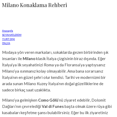
Milano Konaklama Rehberi
Anasayfa
SEYAHATLERİM
YURT DIŞI
İTALYA
Modaya yön veren markaları, sokaklarda gezen birbirinden şık
insanları ile
Milano
klasik İtalya çizgisinin biraz dışında. Eğer
İtalya’ya ilk seyahatinizi Roma ya da Floransa’ya yaptıysanız
Milano’ya ısınmanız kolay olmayabilir. Ama bana sorarsanız
İtalya’nın en güzel şehri olur kendisi. Tarihi ve modernizmi bir
arada sunan Milano Kuzey İtalya’nın doğal güzelliklerine de
sadece birkaç saat uzaklıkta.
Milano’ya gelmişken
Como Gölü
’nü ziyaret edebilir, Dolomit
Dağları’nın çevrelediği
Val di Funes
başta olmak üzere rüya gibi
kasabaları keşfetme şansı bulabilirsiniz. Eğer bu ilk ziyaretiniz