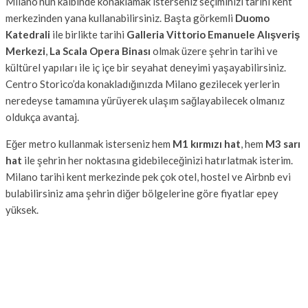
Milano’nun kalbinde konaklamak isterseniz seçiminizi tarihi kent
merkezinden yana kullanabilirsiniz. Başta görkemli
Duomo
Katedrali
ile birlikte tarihi
Galleria Vittorio Emanuele
Alışveriş
Merkezi
,
La Scala Opera Binası
olmak üzere
şehrin tarihi ve
kültürel yapıları ile iç içe bir seyahat deneyimi yaşayabilirsiniz.
Centro Storico’da konakladığınızda Milano gezilecek yerlerin
neredeyse tamamına yürüyerek ulaşım sağlayabilecek olmanız
oldukça avantaj.
Eğer metro kullanmak isterseniz hem
M1 kırmızı hat
, hem
M3 sarı
hat
ile şehrin her noktasına gidebileceğinizi hatırlatmak isterim.
Milano tarihi kent merkezinde pek çok otel, hostel ve Airbnb evi
bulabilirsiniz ama şehrin diğer bölgelerine göre fiyatlar epey
yüksek.