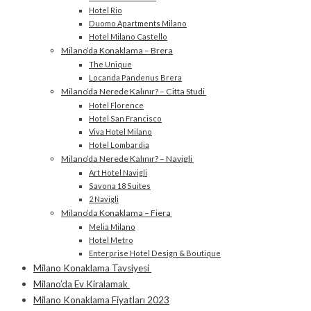
Hotel Rio
Duomo Apartments Milano
Hotel Milano Castello
Milano’da Konaklama – Brera
The Unique
Locanda Pandenus Brera
Milano’da Nerede Kalınır? – Citta Studi
Hotel Florence
Hotel San Francisco
Viva Hotel Milano
Hotel Lombardia
Milano’da Nerede Kalınır? – Navigli
Art Hotel Navigli
Savona 18 Suites
2 Navigli
Milano’da Konaklama – Fiera
Melia Milano
Hotel Metro
Enterprise Hotel Design & Boutique
Milano Konaklama Tavsiyesi
Milano’da Ev Kiralamak
Milano Konaklama Fiyatları 2023