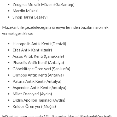
Zeugma Mozaik Müzesi (Gaziantep)
Mardin Müzesi
Sinop Tarihi Cezaevi
Müzekart ile gezebileceğiniz örenyerlerinden bazılarına örnek
vermek gerekirse:
Hierapolis Antik Kenti (Denizli)
Efes Antik Kenti (İzmir)
Assos Antik Kenti (Çanakkale)
Phaselis Antik Kenti (Antalya)
Göbeklitepe Ören yeri (Şanlıurfa)
Olimpos Antik Kenti (Antalya)
Patara Antik Kenti (Antalya)
Aspendos Antik Kenti (Antalya)
Milet Ören yeri (Aydın)
Didim Apollon Tapınağı (Aydın)
Knidos Ören yeri (Muğla)
Müzekart aynı zamanda Milli Saraylar İdaresi Başkanlığı’na bağlı