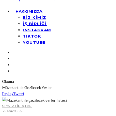
HAKKIMIZDA
BİZ KİMİZ
İŞ BİRLİĞİ
INSTAGRAM
TIKTOK
YOUTUBE
Okuma
Müzekart ile Gezilecek Yerler
Paylaş
Tweet
SEYAHAT İPUÇLARI
·
29 Mayıs 2021