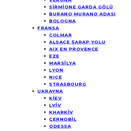
SİRMİONE GARDA GÖLÜ
BURANO MURANO ADASI
BOLOGNA
FRANSA
COLMAR
ALSACE ŞARAP YOLU
AIX EN PROVENCE
EZE
MARSİLYA
LYON
NICE
STRASBOURG
UKRAYNA
KİEV
LVİV
KHARKİV
ÇERNOBİL
ODESSA