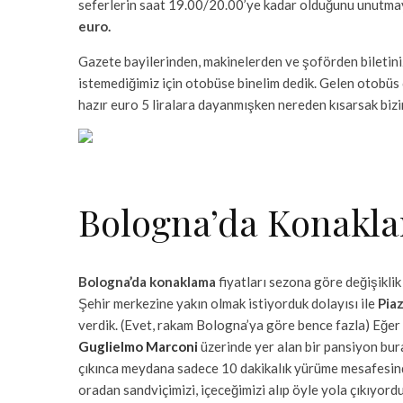
seferlerin saat 19.00/20.00’ye kadar olduğunu unutmayı
euro.
Gazete bayilerinden, makinelerden ve şoförden biletinizi
istemediğimiz için otobüse binelim dedik. Gelen otobüs 
hazır euro 5 liralara dayanmışken nereden kısarsak bizim i
Bologna’da Konakl
Bologna’da konaklama
fiyatları sezona göre değişiklik
Şehir merkezine yakın olmak istiyorduk dolayısı ile
Pia
verdik. (Evet, rakam Bologna’ya göre bence fazla) Eğe
Guglielmo Marconi
üzerinde yer alan bir pansiyon bura
çıkınca meydana sadece 10 dakikalık yürüme mesafesind
oradan sandviçimizi, içeceğimizi alıp öyle yola çıkıyord