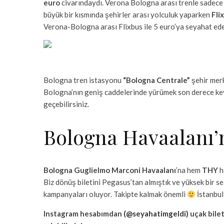
euro
civarındaydı. Verona Bologna arası trenle sadec
büyük bir kısmında şehirler arası yolculuk yaparken
Fli
Verona-Bologna arası Flixbus ile 5 euro’ya seyahat edeb
Bologna tren istasyonu
“Bologna Centrale”
şehir mer
Bologna’nın geniş caddelerinde yürümek son derece key
geçebilirsiniz.
Bologna Havaalanı’n
Bologna Guglielmo Marconi Havaalanı
’na hem
THY
h
Biz dönüş biletini Pegasus’tan almıştık ve yüksek bir 
kampanyaları oluyor. Takipte kalmak önemli
İstanbul
Instagram hesabımdan
(@seyahatimgeldi)
uçak bilet