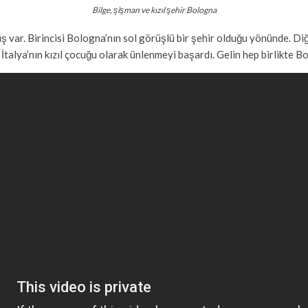
Bilge, şişman ve kızıl şehir Bologna
üş var. Birincisi Bologna’nın sol görüşlü bir şehir olduğu yönünde. Di
talya’nın kızıl çocuğu olarak ünlenmeyi başardı. Gelin hep birlikte B