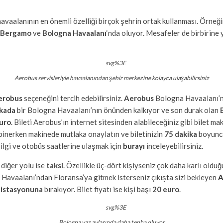
avaalanının en önemli özelliği birçok şehrin ortak kullanması. Örneğ
 Bergamo
ve
Bologna Havaalanı
‘nda oluyor. Mesafeler de birbirine y
Aerobus servisleriyle havaalanından şehir merkezine kolayca ulaşabilirsiniz
erobus
seçeneğini tercih edebilirsiniz.
Aerobus
Bologna Havaalanı’nd
ikada
bir Bologna Havaalanı’nın önünden kalkıyor ve son durak olan
uro
. Bileti Aerobus’ın internet sitesinden alabileceğiniz gibi bilet 
e binerken makinede mutlaka onaylatın ve biletinizin
75 dakika
boyunca
bilgi ve otobüs saatlerine ulaşmak için
burayı
inceleyebilirsiniz.
diğer yolu ise
taksi
. Özellikle üç-dört kişiyseniz çok daha karlı olduğu
 Havaalanı’ndan Floransa’ya gitmek isterseniz çıkışta sizi bekleyen
A
n istasyonuna
bırakıyor. Bilet fiyatı ise kişi başı
20 euro
.
Bologna yaz aylarında daha tenha oluyor