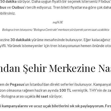
e
50 dakika
sürüyor. Daha uygun fiyatlı bir seçenek isterseniz Flixbus’
xbus
ve
Ouibus
’ı tercih ediyoruz. Tren bileti fiyatlarına göre çok dah
ilirsiniz.
Bologna tren istasyonu “Bologna Centrale” merkeze yürüyerek yarım saat uzaklıkta
kezine
30 dakikalık
yürüme mesafesinde bulunuyor. Eğer kalacağınız 
ifli. Yürümek istemeyenler için tren istasyonunun hemen önünde oto
dan Şehir Merkezine Nası
em de
Pegasus
’un İstanbul’dan direkt seferleri bulunuyor. Kampanyala
sezon olmasına rağmen haziran ayında
100 TL
vermiştik. THY’nin de z
-Bologna arası uçakla
iki saat
sürüyor.
i kampanyalarını ve ucuz uçak biletlerini sık sık paylaşıyorum. Fı