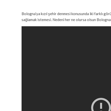
Bologna’ya kızıl şehir denmesi konusunda iki farklı gör
sağlamak istemesi. Nedeni her ne olursa olsun Bologna İ