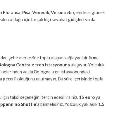
in
Floransa
,
Pisa
,
Venedik
,
Verona
vb. şehirlere gitmek
akın olduğu için birçok kişi seyahat gidişleri ya da
an şehir merkezine toplu ulaşım sağlayan bir firma.
Bologna Centrale tren istasyonuna
ulaşıyor. Yolculuk
makinelerinden ya da Bologna tren istasyonundaki
 geçerli olduğunu unutmayın. Bu süre içerisinde toplu
 için taksi seçeneğini tercih edebilirsiniz.
15 euro
’ya
ppennino Shuttle
’a binmelisiniz. Yolculuk yaklaşık
1.5