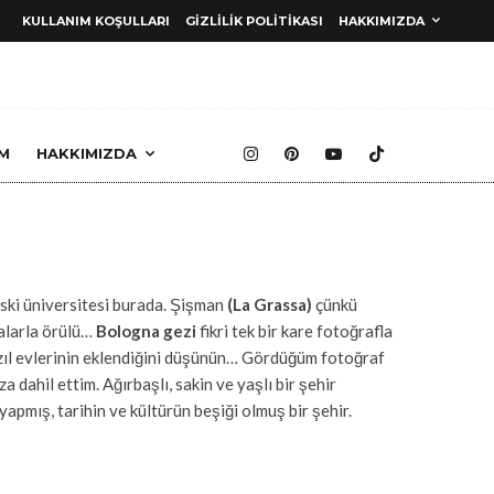
KULLANIM KOŞULLARI
GIZLILIK POLITIKASI
HAKKIMIZDA
M
HAKKIMIZDA
Gezi Rehberi
ski üniversitesi burada. Şişman
(La Grassa)
çünkü
alarla örülü…
Bologna gezi
fikri tek bir kare fotoğrafla
zıl evlerinin eklendiğini düşünün… Gördüğüm fotoğraf
 dahil ettim. Ağırbaşlı, sakin ve yaşlı bir şehir
pmış, tarihin ve kültürün beşiği olmuş bir şehir.