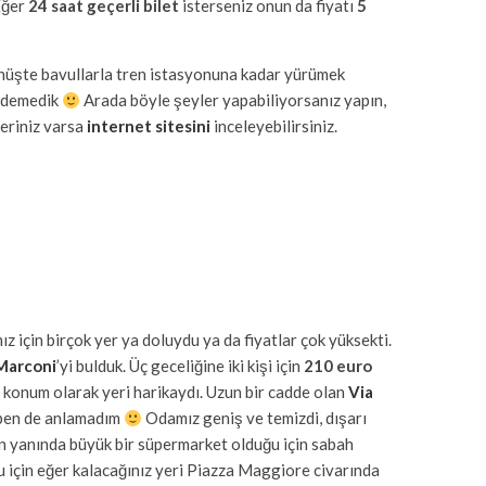
Eğer
24 saat geçerli bilet
isterseniz onun da fiyatı
5
 dönüşte bavullarla tren istasyonuna kadar yürümek
 ödemedik
Arada böyle şeyler yapabiliyorsanız yapın,
leriniz varsa
internet sitesini
inceleyebilirsiniz.
z için birçok yer ya doluydu ya da fiyatlar çok yüksekti.
Marconi
’yi bulduk. Üç geceliğine iki kişi için
210 euro
konum olarak yeri harikaydı. Uzun bir cadde olan
Via
n ben de anlamadım
Odamız geniş ve temizdi, dışarı
 yanında büyük bir süpermarket olduğu için sabah
ğu için eğer kalacağınız yeri Piazza Maggiore civarında