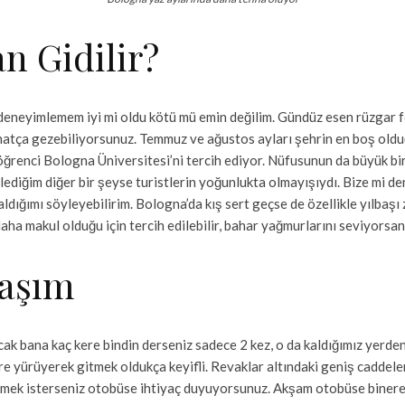
n Gidilir?
 deneyimlemem iyi mi oldu kötü mü emin değilim. Gündüz esen rüzgar 
rahatça gezebiliyorsunuz. Temmuz ve ağustos ayları şehrin en boş old
ce öğrenci Bologna Üniversitesi’ni tercih ediyor. Nüfusunun da büyük b
ediğim diğer bir şeyse turistlerin yoğunlukta olmayışıydı. Bize mi de
ığımı söyleyebilirim. Bologna’da kış sert geçse de özellikle yılbaşı 
aha makul olduğu için tercih edilebilir, bahar yağmurlarını seviyorsan
laşım
ak bana kaç kere bindin derseniz sadece 2 kez, o da kaldığımız yerde
 yürüyerek gitmek oldukça keyifli. Revaklar altındaki geniş caddelerd
etmek isterseniz otobüse ihtiyaç duyuyorsunuz. Akşam otobüse binere