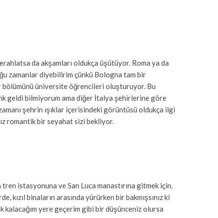
ferahlatsa da akşamları oldukça üşütüyor. Roma ya da
uğu zamanlar diyebilirim çünkü Bologna tam bir
ir bölümünü üniversite öğrencileri oluşturuyor. Bu
nk geldi bilmiyorum ama diğer İtalya şehirlerine göre
zamanı şehrin ışıklar içerisindeki görüntüsü oldukça ilgi
ız romantik bir seyahat sizi bekliyor.
n tren istasyonuna ve San Luca manastırına gitmek için.
e, kızıl binaların arasında yürürken bir bakmışsınız ki
k kalacağım yere geçerim gibi bir düşünceniz olursa