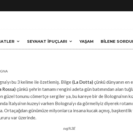
HATLER
SEYAHAT İPUÇLARI
YAŞAM
BİLENE SORDU
BOLOGNA
·
24 Kasım 2017
 Kızıl Çocuğu: Bologna 
OGNA
gna’yı bu 3 kelime ile özetlemiş. Bilge
(La Dotta)
çünkü dünyanın en e
a Rossa)
çünkü şehrin tamamı rengini adeta gün batımından alan tuğl
 güzel tonunu cömertçe sergiler ya, bu kareye bir de Bologna’nın kı
sında İtalya’nın kuzeyi varken Bologna’yı da görmeliyiz diyerek rotamıza
a. Ortaçağdan günümüze milyonlarca insana kucak açmış, başkentlik ya
ururu var üzerinde.