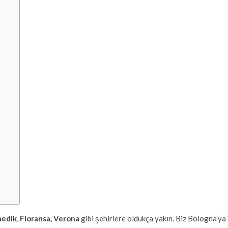
edik
,
Floransa
,
Verona
gibi şehirlere oldukça yakın. Biz Bologna’ya V