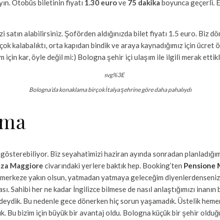
n. Otobüs biletinin fiyatı
1.30 euro
ve
75 dakika
boyunca geçerli. 
 satın alabilirsiniz. Şoförden aldığınızda bilet fiyatı 1.5 euro. Biz
çok kalabalıktı, orta kapıdan bindik ve araya kaynadığımız için ücret
çin kar, öyle değil mi:) Bologna şehir içi ulaşım ile ilgili merak ettik
Bologna’da konaklama birçok İtalya şehrine göre daha pahalıydı
ama
 gösterebiliyor. Biz seyahatimizi haziran ayında sonradan planladığımı
zza Maggiore
civarındaki yerlere baktık hep. Booking’ten
Pensione 
r merkeze yakın olsun, yatmadan yatmaya geleceğim diyenlerdenseniz 
sı. Sahibi her ne kadar İngilizce bilmese de nasıl anlaştığımızı inanı
eydik. Bu nedenle gece dönerken hiç sorun yaşamadık. Üstelik hemen
uk. Bu bizim için büyük bir avantaj oldu. Bologna küçük bir şehir oldu