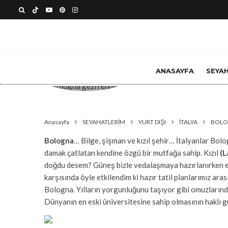
ANASAYFA
SEYA
İtalya’nın
Anasayfa
SEYAHATLERİM
YURT DIŞI
İTALYA
BOL
Bologna
… Bilge, şişman ve kızıl şehir… İtalyanlar Bolo
damak çatlatan kendine özgü bir mutfağa sahip. Kızıl
(L
doğdu desem? Güneş bizle vedalaşmaya hazırlanırken en
karşısında öyle etkilendim ki hazır tatil planlarımız ara
Bologna. Yılların yorgunluğunu taşıyor gibi omuzlarınd
Dünyanın en eski üniversitesine sahip olmasının haklı g