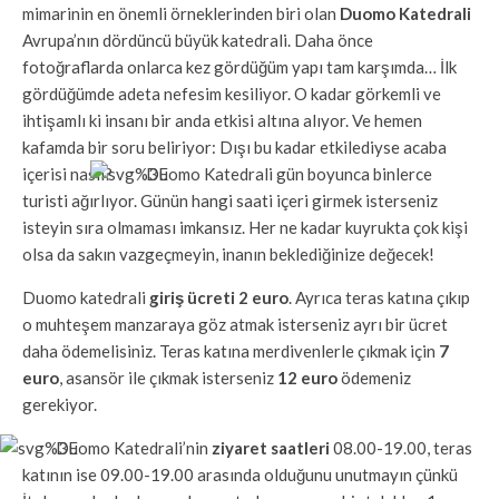
mimarinin en önemli örneklerinden biri olan
Duomo Katedrali
Avrupa’nın dördüncü büyük katedrali. Daha önce
fotoğraflarda onlarca kez gördüğüm yapı tam karşımda… İlk
gördüğümde adeta nefesim kesiliyor. O kadar görkemli ve
ihtişamlı ki insanı bir anda etkisi altına alıyor. Ve hemen
kafamda bir soru beliriyor: Dışı bu kadar etkilediyse acaba
içerisi nasıl?
Duomo Katedrali gün boyunca binlerce
turisti ağırlıyor. Günün hangi saati içeri girmek isterseniz
isteyin sıra olmaması imkansız. Her ne kadar kuyrukta çok kişi
olsa da sakın vazgeçmeyin, inanın beklediğinize değecek!
Duomo katedrali
giriş ücreti 2 euro
. Ayrıca teras katına çıkıp
o muhteşem manzaraya göz atmak isterseniz ayrı bir ücret
daha ödemelisiniz. Teras katına merdivenlerle çıkmak için
7
euro
, asansör ile çıkmak isterseniz
12 euro
ödemeniz
gerekiyor.
Duomo Katedrali’nin
ziyaret saatleri
08.00-19.00, teras
katının ise 09.00-19.00 arasında olduğunu unutmayın çünkü