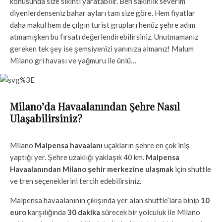
konusunda size sıkıntı yaratabilir. Ben sakinlik severim
diyenlerdenseniz bahar ayları tam size göre. Hem fiyatlar
daha makul hem de çılgın turist grupları henüz şehre adım
atmamışken bu fırsatı değerlendirebilirsiniz. Unutmamanız
gereken tek şey ise şemsiyenizi yanınıza almanız! Malum
Milano gri havası ve yağmuru ile ünlü…
Milano’da Havaalanından Şehre Nasıl
Ulaşabilirsiniz?
Milano
Malpensa havaalanı
uçakların şehre en çok iniş
yaptığı yer. Şehre uzaklığı yaklaşık 40 km.
Malpensa
Havaalanından Milano şehir merkezine ulaşmak
için shuttle
ve tren seçeneklerini tercih edebilirsiniz.
Malpensa havaalanının çıkışında yer alan shuttle’lara binip
10
euro
karşılığında
30 dakika
sürecek bir yolculuk ile Milano