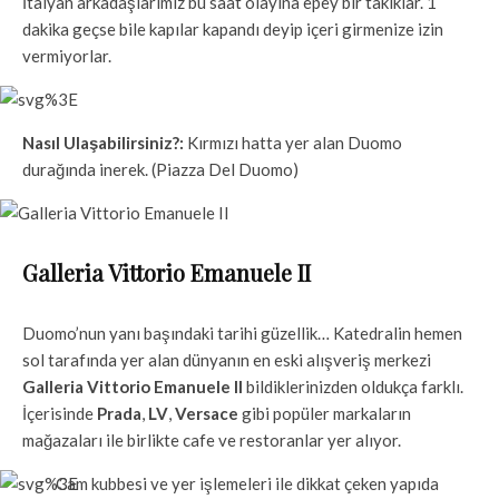
İtalyan arkadaşlarımız bu saat olayına epey bir takıklar. 1
dakika geçse bile kapılar kapandı deyip içeri girmenize izin
vermiyorlar.
Nasıl Ulaşabilirsiniz?:
Kırmızı hatta yer alan Duomo
durağında inerek. (Piazza Del Duomo)
Galleria Vittorio Emanuele II
Duomo’nun yanı başındaki tarihi güzellik… Katedralin hemen
sol tarafında yer alan dünyanın en eski alışveriş merkezi
Galleria Vittorio Emanuele II
bildiklerinizden oldukça farklı.
İçerisinde
Prada
,
LV
,
Versace
gibi popüler markaların
mağazaları ile birlikte cafe ve restoranlar yer alıyor.
Cam kubbesi ve yer işlemeleri ile dikkat çeken yapıda