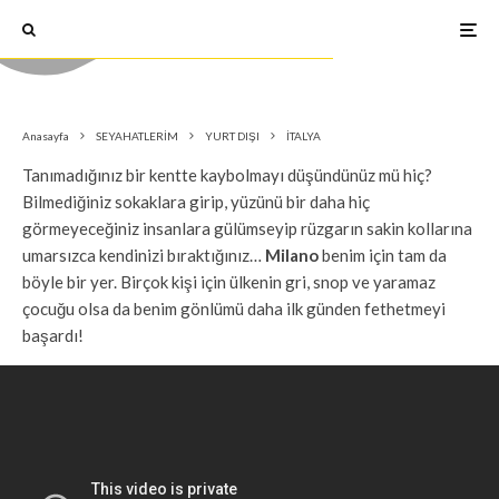
İTALYA
·
21 Eylül 2016
Milano Gezi Rehberi
Anasayfa
SEYAHATLERİM
YURT DIŞI
İTALYA
Tanımadığınız bir kentte kaybolmayı düşündünüz mü hiç?
Bilmediğiniz sokaklara girip, yüzünü bir daha hiç
görmeyeceğiniz insanlara gülümseyip rüzgarın sakin kollarına
umarsızca kendinizi bıraktığınız…
Milano
benim için tam da
böyle bir yer. Birçok kişi için ülkenin gri, snop ve yaramaz
çocuğu olsa da benim gönlümü daha ilk günden fethetmeyi
başardı!