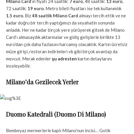
Milano Card
‘ın fiyatı 24 saatlik:
7 euro
, 48 saatlik:
13 euro
,
72 saatlik:
19 euro
. Metro bileti fiyatları ise tek kullanımlık
1.5 euro
. Biz
48 saatlik Milano Card
almayı tercih ettik ve ne
kadar doğru bir tercih yaptığımızı da seyahatin sonunda
anladık. Her ne kadar birçok yere yürüyerek gitsek de Milano
Card’ı almasaydık aktarmalar ve gidiş gelişlerle birlikte 13
euro’dan çok daha fazlasını harcamış olacaktık. Kartın ücretsiz
müze girişi, restoran indirimleri vb gibi birçok avantajı da
mevcut. Merak edenler
şu adresten
kartın detaylarını
inceleyebilir.
Milano’da Gezilecek Yerler
Duomo Katedrali (Duomo Di Milano)
Bembeyaz mermerlerle kaplı Milano’nun incisi… Gotik