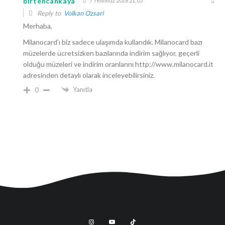
birtencankaya
7 Temmuz 2018 21:05
Reply to
Volkan Ozsari
Merhaba,
Milanocard’ı biz sadece ulaşımda kullandık. Milanocard bazı
müzelerde ücretsizken bazılarında indirim sağlıyor, geçerli
olduğu müzeleri ve indirim oranlarını
http://www.milanocard.it
adresinden detaylı olarak inceleyebilirsiniz.
Yanıtla
0