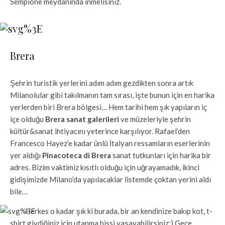
Sempione meydanında inmelisiniz.
Brera
Şehrin turistik yerlerini adım adım gezdikten sonra artık
Milanolular gibi takılmanın tam sırası, işte bunun için en harika
yerlerden biri Brera bölgesi… Hem tarihi hem şık yapıların iç
içe olduğu
Brera sanat galerileri
ve müzeleriyle şehrin
kültür&sanat ihtiyacını yeterince karşılıyor.
Rafael’den
Francesco Hayez’e kadar ünlü İtalyan ressamların eserlerinin
yer aldığı
Pinacoteca di Brera
sanat tutkunları için harika bir
adres. Bizim vaktimiz kısıtlı olduğu için uğrayamadık, ikinci
gidişimizde Milano’da yapılacaklar listemde çoktan yerini aldı
bile…
Herkes o kadar şık ki burada, bir an kendinize bakıp kot, t-
shirt giydiğiniz için utanma hissi yaşayabilirsiniz:) Gece