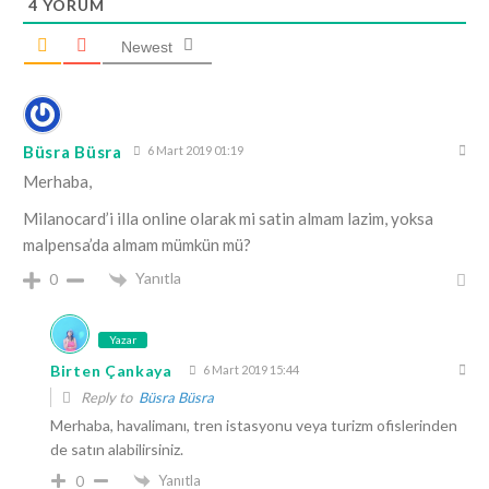
4
YORUM
Newest
Büsra Büsra
6 Mart 2019 01:19
Merhaba,
Milanocard’i illa online olarak mi satin almam lazim, yoksa
malpensa’da almam mümkün mü?
Yanıtla
0
Yazar
Birten Çankaya
6 Mart 2019 15:44
Reply to
Büsra Büsra
Merhaba, havalimanı, tren istasyonu veya turizm ofislerinden
de satın alabilirsiniz.
Yanıtla
0