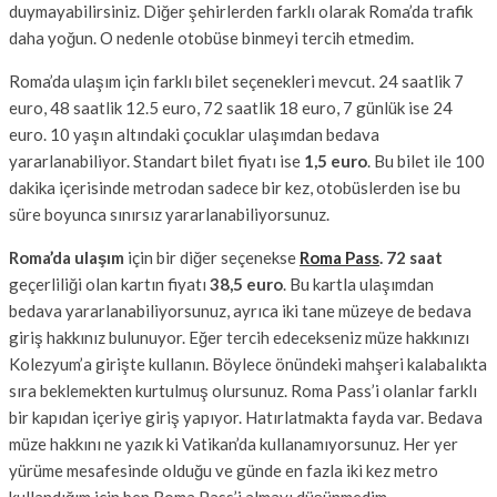
duymayabilirsiniz. Diğer şehirlerden farklı olarak Roma’da trafik
daha yoğun. O nedenle otobüse binmeyi tercih etmedim.
Roma’da ulaşım için farklı bilet seçenekleri mevcut. 24 saatlik 7
euro, 48 saatlik 12.5 euro, 72 saatlik 18 euro, 7 günlük ise 24
euro. 10 yaşın altındaki çocuklar ulaşımdan bedava
yararlanabiliyor. Standart bilet fiyatı ise
1,5 euro
. Bu bilet ile 100
dakika içerisinde metrodan sadece bir kez, otobüslerden ise bu
süre boyunca sınırsız yararlanabiliyorsunuz.
Roma’da ulaşım
için bir diğer seçenekse
Roma Pass
.
72 saat
geçerliliği olan kartın fiyatı
38,5 euro
. Bu kartla ulaşımdan
bedava yararlanabiliyorsunuz, ayrıca iki tane müzeye de bedava
giriş hakkınız bulunuyor. Eğer tercih edecekseniz müze hakkınızı
Kolezyum’a girişte kullanın. Böylece önündeki mahşeri kalabalıkta
sıra beklemekten kurtulmuş olursunuz. Roma Pass’i olanlar farklı
bir kapıdan içeriye giriş yapıyor. Hatırlatmakta fayda var. Bedava
müze hakkını ne yazık ki Vatikan’da kullanamıyorsunuz. Her yer
yürüme mesafesinde olduğu ve günde en fazla iki kez metro
kullandığım için ben Roma Pass’i almayı düşünmedim.