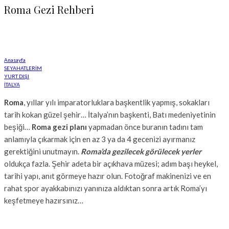
Roma Gezi Rehberi
Anasayfa
SEYAHATLERİM
YURT DIŞI
İTALYA
Roma
, yıllar yılı imparatorluklara başkentlik yapmış, sokakları
tarih kokan güzel şehir… İtalya’nın başkenti, Batı medeniyetinin
beşiği…
Roma gezi planı
yapmadan önce buranın tadını tam
anlamıyla çıkarmak için en az 3 ya da 4 gecenizi ayırmanız
gerektiğini unutmayın.
Roma’da gezilecek görülecek yerler
oldukça fazla. Şehir adeta bir açıkhava müzesi; adım başı heykel,
tarihi yapı, anıt görmeye hazır olun. Fotoğraf makinenizi ve en
rahat spor ayakkabınızı yanınıza aldıktan sonra artık Roma’yı
keşfetmeye hazırsınız…