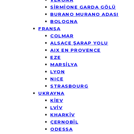
SİRMİONE GARDA GÖLÜ
BURANO MURANO ADASI
BOLOGNA
FRANSA
COLMAR
ALSACE ŞARAP YOLU
AIX EN PROVENCE
EZE
MARSİLYA
LYON
NICE
STRASBOURG
UKRAYNA
KİEV
LVİV
KHARKİV
ÇERNOBİL
ODESSA