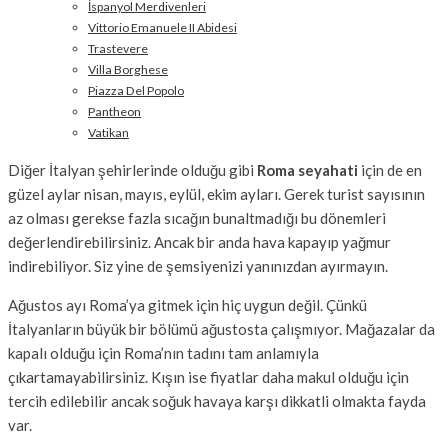
İspanyol Merdivenleri
Vittorio Emanuele II Abidesi
Trastevere
Villa Borghese
Piazza Del Popolo
Pantheon
Vatikan
Diğer İtalyan şehirlerinde olduğu gibi
Roma seyahati
için de en
güzel aylar nisan, mayıs, eylül, ekim ayları. Gerek turist sayısının
az olması gerekse fazla sıcağın bunaltmadığı bu dönemleri
değerlendirebilirsiniz. Ancak bir anda hava kapayıp yağmur
indirebiliyor. Siz yine de şemsiyenizi yanınızdan ayırmayın.
Ağustos ayı Roma’ya gitmek için hiç uygun değil. Çünkü
İtalyanların büyük bir bölümü ağustosta çalışmıyor. Mağazalar da
kapalı olduğu için Roma’nın tadını tam anlamıyla
çıkartamayabilirsiniz. Kışın ise fiyatlar daha makul olduğu için
tercih edilebilir ancak soğuk havaya karşı dikkatli olmakta fayda
var.